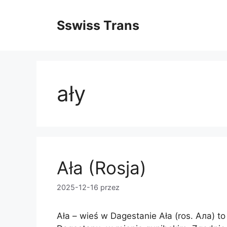
Przejdź
do
Sswiss Trans
treści
ały
Ała (Rosja)
2025-12-16
przez
Ała – wieś w Dagestanie Ała (ros. Ала) to