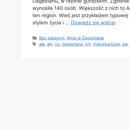
Dagestanu, w rejonie gunibskim. Zgodnie
wynosiła 140 osób. Większość z nich to 
ten region. Wieś jest przykładem typowej 
stylem życia i …
Dowiedz się więcej
Kategorie
Bez kategorii
,
Wsie w Dagestanie
Tagi
ała
,
ały
,
co
,
dagestanu
,
ich
,
mieszkańców
,
się