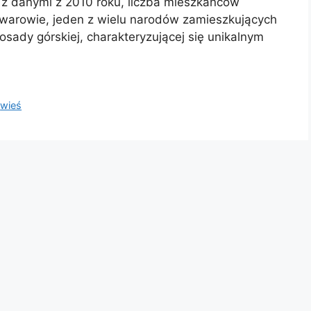
 z danymi z 2010 roku, liczba mieszkańców
Awarowie, jeden z wielu narodów zamieszkujących
osady górskiej, charakteryzującej się unikalnym
,
wieś