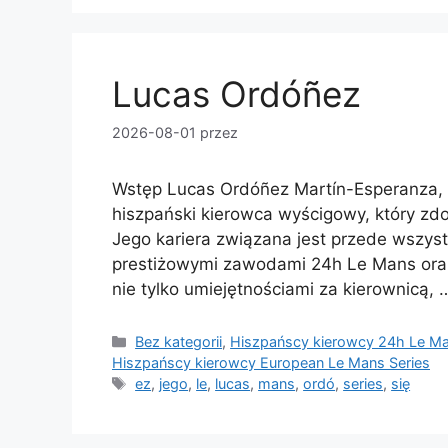
Lucas Ordóñez
2026-08-01
przez
Wstęp Lucas Ordóñez Martín-Esperanza, 
hiszpański kierowca wyścigowy, który zdo
Jego kariera związana jest przede wszys
prestiżowymi zawodami 24h Le Mans oraz
nie tylko umiejętnościami za kierownicą,
Kategorie
Bez kategorii
,
Hiszpańscy kierowcy 24h Le M
Hiszpańscy kierowcy European Le Mans Series
Tagi
ez
,
jego
,
le
,
lucas
,
mans
,
ordó
,
series
,
się