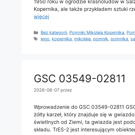
1950 roku w ogrodzie krasnoludów w Salz
Kopernika, ale także przykładem sztuki r
więcej
Kategorie
Bez kategorii
,
Pomniki Mikołaja Kopernika
,
Pom
Tagi
jego
,
kopernika
,
mikołaja
,
pomnik
,
pomnika
,
sa
GSC 03549-02811
2026-08-07
przez
Wprowadzenie do GSC 03549-02811 GSC 0
żółty karzeł, który znajduje się w gwiazd
świetlnych od Ziemi, ta gwiazda jest po
składu. TrES-2 jest interesującym obiekte