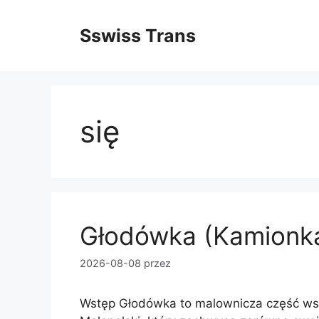
Przejdź
do
Sswiss Trans
treści
się
Głodówka (Kamionka
2026-08-08
przez
Wstęp Głodówka to malownicza część wsi