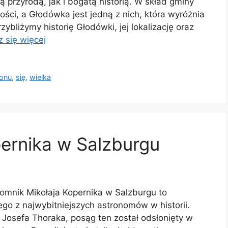
 przyrodą, jak i bogatą historią. W skład gminy
ci, a Głodówka jest jedną z nich, która wyróżnia
rzybliżymy historię Głodówki, jej lokalizację oraz
 się więcej
ionu
,
się
,
wielka
ernika w Salzburgu
omnik Mikołaja Kopernika w Salzburgu to
go z najwybitniejszych astronomów w historii.
 Josefa Thoraka, posąg ten został odsłonięty w