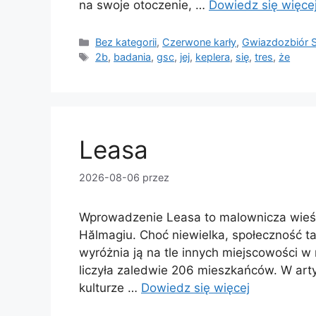
na swoje otoczenie, …
Dowiedz się więce
Kategorie
Bez kategorii
,
Czerwone karły
,
Gwiazdozbiór 
Tagi
2b
,
badania
,
gsc
,
jej
,
keplera
,
się
,
tres
,
że
Leasa
2026-08-06
przez
Wprowadzenie Leasa to malownicza wieś 
Hălmagiu. Choć niewielka, społeczność ta 
wyróżnia ją na tle innych miejscowości w 
liczyła zaledwie 206 mieszkańców. W artyku
kulturze …
Dowiedz się więcej