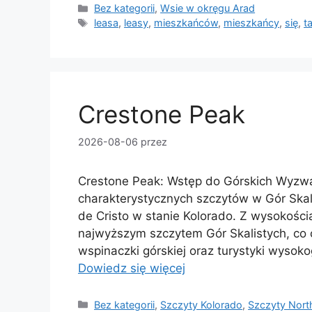
Kategorie
Bez kategorii
,
Wsie w okręgu Arad
Tagi
leasa
,
leasy
,
mieszkańców
,
mieszkańcy
,
się
,
t
Crestone Peak
2026-08-06
przez
Crestone Peak: Wstęp do Górskich Wyzwań
charakterystycznych szczytów w Gór Ska
de Cristo w stanie Kolorado. Z wysokośc
najwyższym szczytem Gór Skalistych, co 
wspinaczki górskiej oraz turystyki wysok
Dowiedz się więcej
Kategorie
Bez kategorii
,
Szczyty Kolorado
,
Szczyty Nort