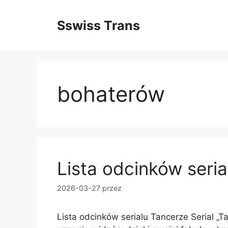
Przejdź
do
Sswiss Trans
treści
bohaterów
Lista odcinków seri
2026-03-27
przez
Lista odcinków serialu Tancerze Serial „T