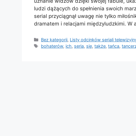
uznanie widzów dzięki swojej fabule, uk
ludzi dążących do spełnienia swoich ma
serial przyciągnął uwagę nie tylko miłośni
dramatem i relacjami międzyludzkimi. W 
Kategorie
Bez kategorii
,
Listy odcinków seriali telewizyj
Tagi
bohaterów
,
ich
,
seria
,
się
,
także
,
tańca
,
tancer