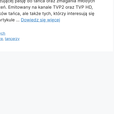
azującej pasję do tańca oraz zmagania młodych
rzeń. Emitowany na kanale TVP2 oraz TVP HD,
ków tańca, ale także tych, którzy interesują się
artykule …
Dowiedz się więcej
nych
ze
,
tancerzy