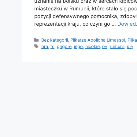
uznanie na boisku oraz w sercach kibiców.
miasteczku w Rumunii, które stało się pocz
pozycji defensywnego pomocnika, zdobył
reprezentacji kraju, co czyni go …
Dowiedz
Kategorie
Bez kategorii
,
Piłkarze Apollona Limassol
,
Piłk
Tagi
bra
,
fc
,
grigore
,
jego
,
nicolae
,
ov
,
rumunii
,
się