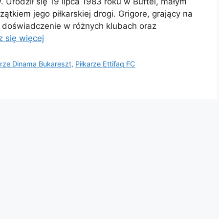
 Urodził się 19 lipca 1983 roku w Buftei, małym
ątkiem jego piłkarskiej drogi. Grigore, grający na
 doświadczenie w różnych klubach oraz
 się więcej
arze Dinama Bukareszt
,
Piłkarze Ettifaq FC