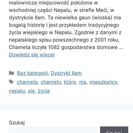
malownicza miejscowość położona w
wschodniej części Nepalu, w strefie Meći, w
dystrykcie Ilam. Ta niewielka gaun (wioska) ma
bogatą historię i jest przykładem tradycyjnego
życia wiejskiego w Nepalu. Zgodnie z danymi z
nepalskiego spisu powszechnego z 2001 roku,
Chameta liczyła 1082 gospodarstwa domowe …
Dowiedz się więcej
Kategorie
Bez kategorii
,
Dystrykt Ilam
Tagi
chameta
,
chamety
,
które
,
ma
,
mieszkańcy
,
nepalu
,
się
,
życia
Szukaj