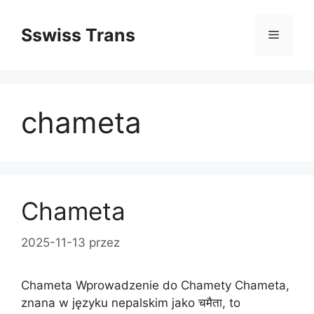
Przejdź
do
Sswiss Trans
Menu
treści
chameta
Chameta
2025-11-13
przez
Chameta Wprowadzenie do Chamety Chameta,
znana w języku nepalskim jako चमैता, to