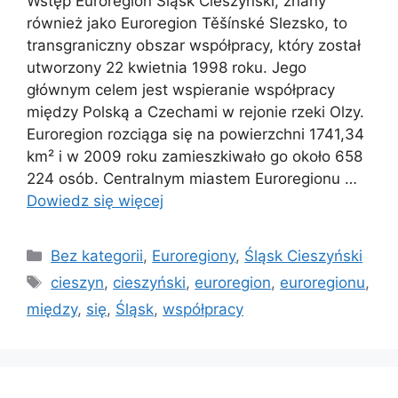
Wstęp Euroregion Śląsk Cieszyński, znany
również jako Euroregion Těšínské Slezsko, to
transgraniczny obszar współpracy, który został
utworzony 22 kwietnia 1998 roku. Jego
głównym celem jest wspieranie współpracy
między Polską a Czechami w rejonie rzeki Olzy.
Euroregion rozciąga się na powierzchni 1741,34
km² i w 2009 roku zamieszkiwało go około 658
224 osób. Centralnym miastem Euroregionu …
Dowiedz się więcej
Kategorie
Bez kategorii
,
Euroregiony
,
Śląsk Cieszyński
Tagi
cieszyn
,
cieszyński
,
euroregion
,
euroregionu
,
między
,
się
,
Śląsk
,
współpracy