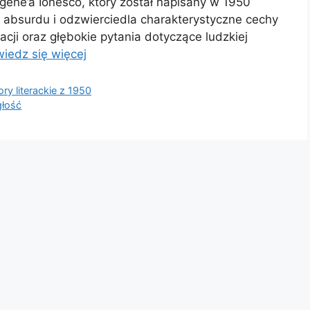
gène’a Ionesco, który został napisany w 1950
ru absurdu i odzwierciedla charakterystyczne cechy
acji oraz głębokie pytania dotyczące ludzkiej
iedz się więcej
ry literackie z 1950
głość