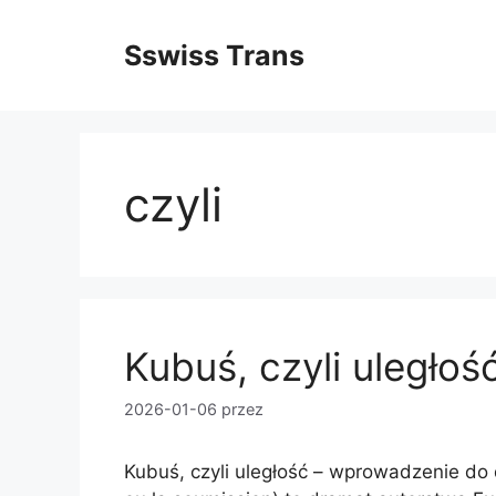
Przejdź
do
Sswiss Trans
treści
czyli
Kubuś, czyli uległoś
2026-01-06
przez
Kubuś, czyli uległość – wprowadzenie do 