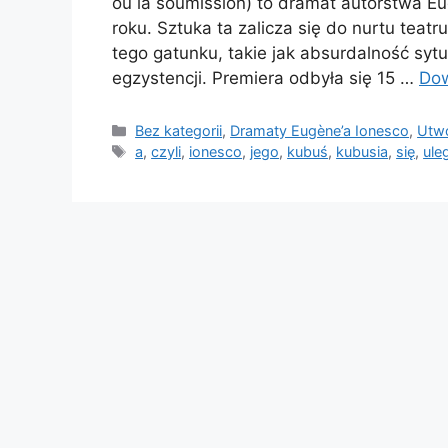
ou la soumission) to dramat autorstwa Eu
roku. Sztuka ta zalicza się do nurtu teat
tego gatunku, takie jak absurdalność sytu
egzystencji. Premiera odbyła się 15 …
Dow
Kategorie
Bez kategorii
,
Dramaty Eugène’a Ionesco
,
Utwo
Tagi
a
,
czyli
,
ionesco
,
jego
,
kubuś
,
kubusia
,
się
,
ule