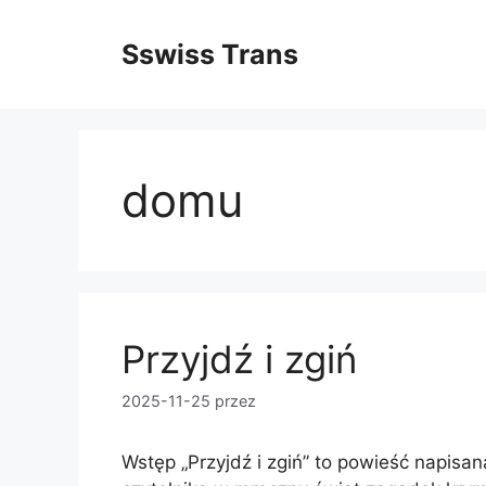
Przejdź
do
Sswiss Trans
treści
domu
Przyjdź i zgiń
2025-11-25
przez
Wstęp „Przyjdź i zgiń” to powieść napisa