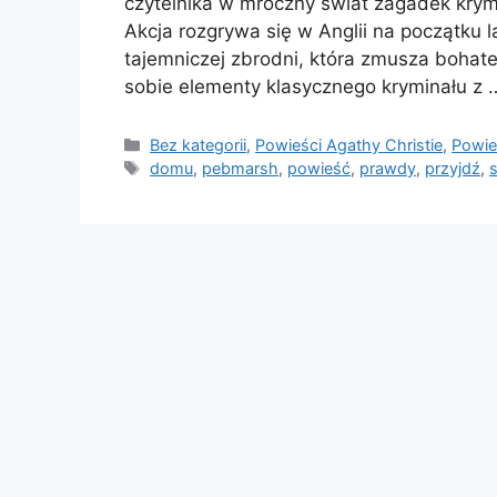
czytelnika w mroczny świat zagadek krym
Akcja rozgrywa się w Anglii na początku l
tajemniczej zbrodni, która zmusza bohat
sobie elementy klasycznego kryminału z
Kategorie
Bez kategorii
,
Powieści Agathy Christie
,
Powie
Tagi
domu
,
pebmarsh
,
powieść
,
prawdy
,
przyjdź
,
s