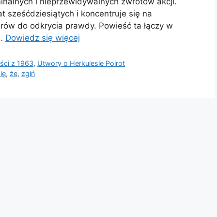
inalnych i nieprzewidywalnych zwrotów akcji.
at sześćdziesiątych i koncentruje się na
erów do odkrycia prawdy. Powieść ta łączy w
 …
Dowiedz się więcej
ści z 1963
,
Utwory o Herkulesie Poirot
ię
,
że
,
zgiń