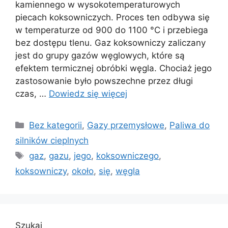
kamiennego w wysokotemperaturowych
piecach koksowniczych. Proces ten odbywa się
w temperaturze od 900 do 1100 °C i przebiega
bez dostępu tlenu. Gaz koksowniczy zaliczany
jest do grupy gazów węglowych, które są
efektem termicznej obróbki węgla. Chociaż jego
zastosowanie było powszechne przez długi
czas, …
Dowiedz się więcej
Kategorie
Bez kategorii
,
Gazy przemysłowe
,
Paliwa do
silników cieplnych
Tagi
gaz
,
gazu
,
jego
,
koksowniczego
,
koksowniczy
,
około
,
się
,
węgla
Szukaj