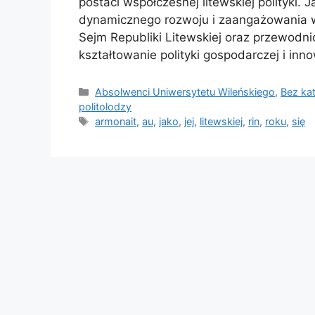
postaci współczesnej litewskiej polityki. Ja
dynamicznego rozwoju i zaangażowania w
Sejm Republiki Litewskiej oraz przewodni
kształtowanie polityki gospodarczej i inn
Kategorie
Absolwenci Uniwersytetu Wileńskiego
,
Bez kat
politolodzy
Tagi
armonait
,
au
,
jako
,
jej
,
litewskiej
,
rin
,
roku
,
się