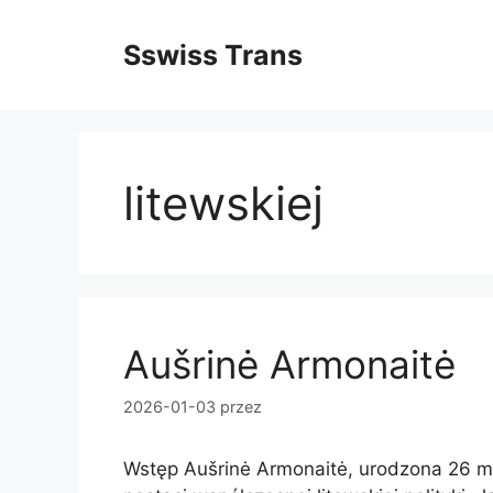
Przejdź
do
Sswiss Trans
treści
litewskiej
Aušrinė Armonaitė
2026-01-03
przez
Wstęp Aušrinė Armonaitė, urodzona 26 ma