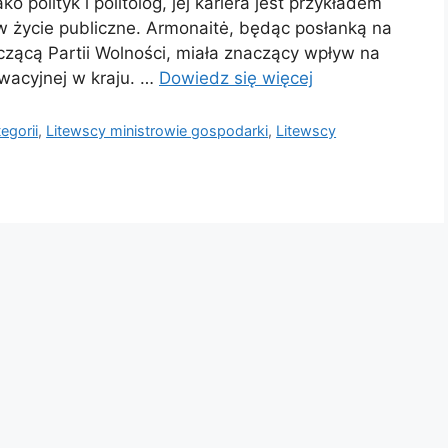
ko polityk i politolog, jej kariera jest przykładem
 życie publiczne. Armonaitė, będąc posłanką na
czącą Partii Wolności, miała znaczący wpływ na
owacyjnej w kraju. …
Dowiedz się więcej
egorii
,
Litewscy ministrowie gospodarki
,
Litewscy