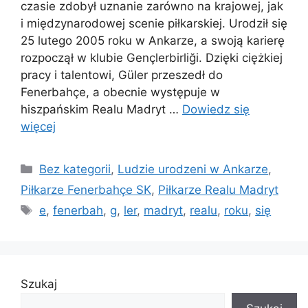
czasie zdobył uznanie zarówno na krajowej, jak
i międzynarodowej scenie piłkarskiej. Urodził się
25 lutego 2005 roku w Ankarze, a swoją karierę
rozpoczął w klubie Gençlerbirliği. Dzięki ciężkiej
pracy i talentowi, Güler przeszedł do
Fenerbahçe, a obecnie występuje w
hiszpańskim Realu Madryt …
Dowiedz się
więcej
Kategorie
Bez kategorii
,
Ludzie urodzeni w Ankarze
,
Piłkarze Fenerbahçe SK
,
Piłkarze Realu Madryt
Tagi
e
,
fenerbah
,
g
,
ler
,
madryt
,
realu
,
roku
,
się
Szukaj