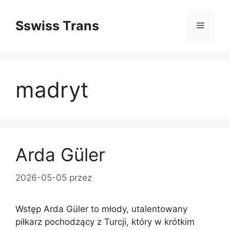
Przejdź
do
Sswiss Trans
Menu
treści
madryt
Arda Güler
2026-05-05
przez
Wstęp Arda Güler to młody, utalentowany
piłkarz pochodzący z Turcji, który w krótkim