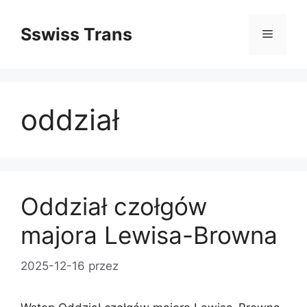
Przejdź
do
Sswiss Trans
Menu
treści
oddział
Oddział czołgów
majora Lewisa-Browna
2025-12-16
przez