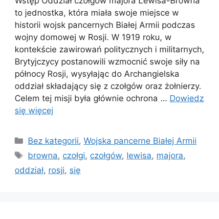
Wstęp Oddział czołgów majora Lewisa-Browna
to jednostka, która miała swoje miejsce w
historii wojsk pancernych Białej Armii podczas
wojny domowej w Rosji. W 1919 roku, w
kontekście zawirowań politycznych i militarnych,
Brytyjczycy postanowili wzmocnić swoje siły na
północy Rosji, wysyłając do Archangielska
oddział składający się z czołgów oraz żołnierzy.
Celem tej misji była głównie ochrona …
Dowiedz
się więcej
Kategorie
Bez kategorii
,
Wojska pancerne Białej Armii
Tagi
browna
,
czołgi
,
czołgów
,
lewisa
,
majora
,
oddział
,
rosji
,
się