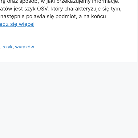
rę oraz sposób, w jaki przekazujemy informacje.
tów jest szyk OSV, który charakteryzuje się tym,
 następnie pojawia się podmiot, a na końcu
edz się więcej
ę
,
szyk
,
wyrazów