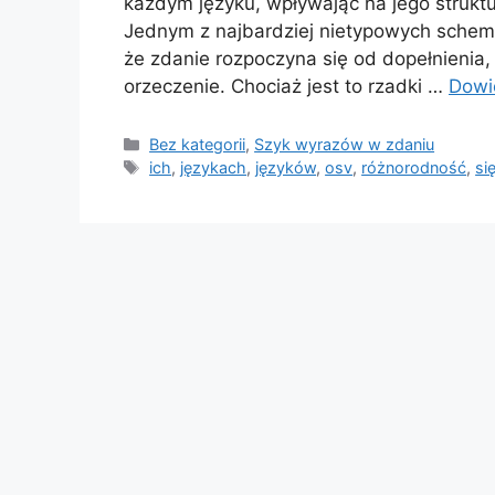
każdym języku, wpływając na jego struktu
Jednym z najbardziej nietypowych schema
że zdanie rozpoczyna się od dopełnienia,
orzeczenie. Chociaż jest to rzadki …
Dowi
Kategorie
Bez kategorii
,
Szyk wyrazów w zdaniu
Tagi
ich
,
językach
,
języków
,
osv
,
różnorodność
,
si