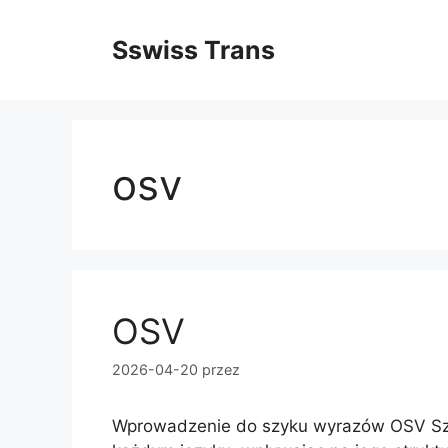
Przejdź
do
Sswiss Trans
treści
osv
OSV
2026-04-20
przez
Wprowadzenie do szyku wyrazów OSV Sz