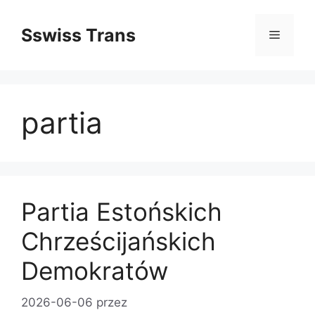
Przejdź
do
Sswiss Trans
Menu
treści
partia
Partia Estońskich
Chrześcijańskich
Demokratów
2026-06-06
przez