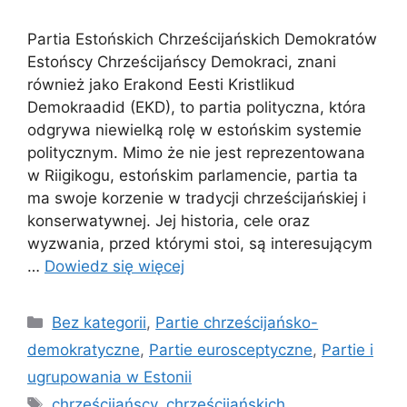
Partia Estońskich Chrześcijańskich Demokratów
Estońscy Chrześcijańscy Demokraci, znani
również jako Erakond Eesti Kristlikud
Demokraadid (EKD), to partia polityczna, która
odgrywa niewielką rolę w estońskim systemie
politycznym. Mimo że nie jest reprezentowana
w Riigikogu, estońskim parlamencie, partia ta
ma swoje korzenie w tradycji chrześcijańskiej i
konserwatywnej. Jej historia, cele oraz
wyzwania, przed którymi stoi, są interesującym
…
Dowiedz się więcej
Kategorie
Bez kategorii
,
Partie chrześcijańsko-
demokratyczne
,
Partie eurosceptyczne
,
Partie i
ugrupowania w Estonii
Tagi
chrześcijańscy
,
chrześcijańskich
,