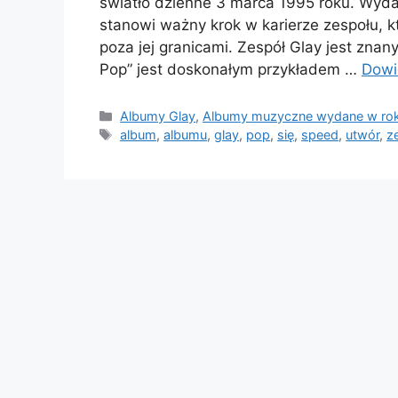
światło dzienne 3 marca 1995 roku. Wyd
stanowi ważny krok w karierze zespołu, k
poza jej granicami. Zespół Glay jest zna
Pop” jest doskonałym przykładem …
Dowi
Kategorie
Albumy Glay
,
Albumy muzyczne wydane w ro
Tagi
album
,
albumu
,
glay
,
pop
,
się
,
speed
,
utwór
,
z