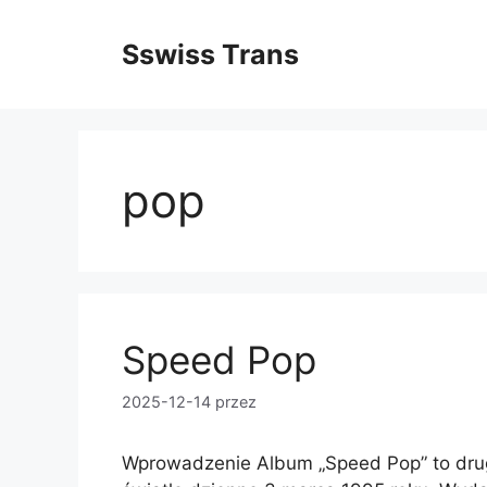
Przejdź
do
Sswiss Trans
treści
pop
Speed Pop
2025-12-14
przez
Wprowadzenie Album „Speed Pop” to drugi 