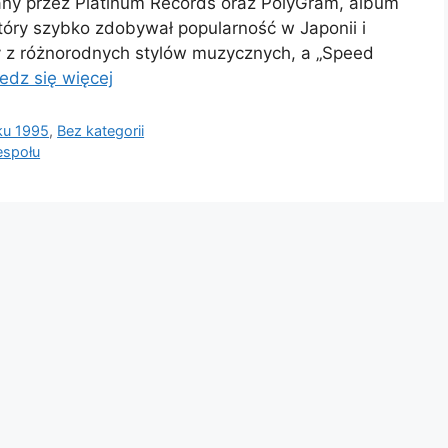
any przez Platinum Records oraz PolyGram, album
tóry szybko zdobywał popularność w Japonii i
ny z różnorodnych stylów muzycznych, a „Speed
edz się więcej
ku 1995
,
Bez kategorii
espołu