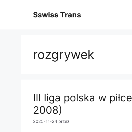
Przejdź
do
Sswiss Trans
treści
rozgrywek
III liga polska w pił
2008)
2025-11-24
przez