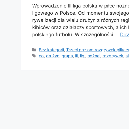
Wprowadzenie III liga polska w piłce noż
ligowego w Polsce. Od momentu swojego u
rywalizacji dla wielu drużyn z różnych re
kibiców oraz działaczy sportowych, a ich 
polskiego futbolu. W szczególności …
Dow
Kategorie
Bez kategorii
,
Trzeci poziom rozgrywek piłkar
Tagi
co
,
drużyn
,
grupa
,
iii
,
ligi
,
nożnej
,
rozgrywek
,
s