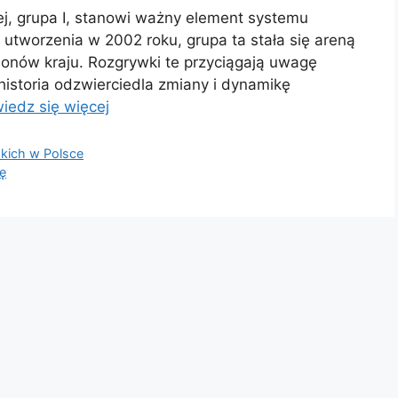
nej, grupa I, stanowi ważny element systemu
tworzenia w 2002 roku, grupa ta stała się areną
gionów kraju. Rozgrywki te przyciągają uwagę
historia odzwierciedla zmiany i dynamikę
iedz się więcej
skich w Polsce
ię