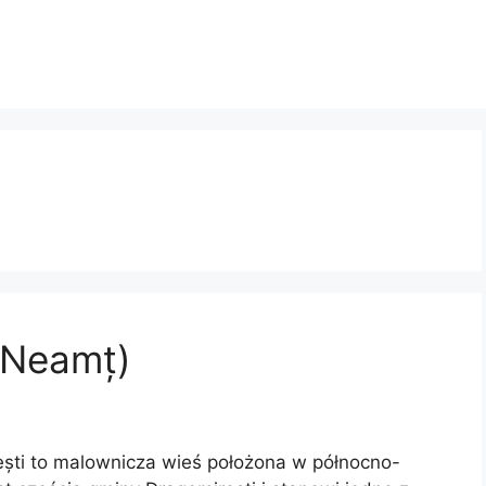
 Neamț)
ști to malownicza wieś położona w północno-