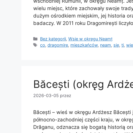
wschodniej Rumunii, w okręgu Neamț. Jest
wielu miejsc, które zachowały swoje trady
dużym ośrodkiem miejskim, jej historia or
badaczy. W 2011 roku Dragomirești liczy
Kategorie
Bez kategorii
,
Wsie w okręgu Neamț
Tagi
co
,
dragomire
,
mieszkańców
,
neam
,
się
,
ti
,
wi
Băcești (okręg Ardż
2026-03-05
przez
Băcești – wieś w okręgu Ardżesz Băcești
północno-zachodniej części kraju, w okr
Drăganu, odznacza się bogatą historią o