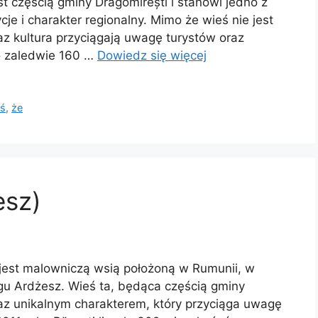
 częścią gminy Dragomirești i stanowi jedno z
cje i charakter regionalny. Mimo że wieś nie jest
az kultura przyciągają uwagę turystów oraz
ło zaledwie 160 …
Dowiedz się więcej
eś
,
że
esz)
 jest malowniczą wsią położoną w Rumunii, w
ęgu Ardżesz. Wieś ta, będąca częścią gminy
raz unikalnym charakterem, który przyciąga uwagę