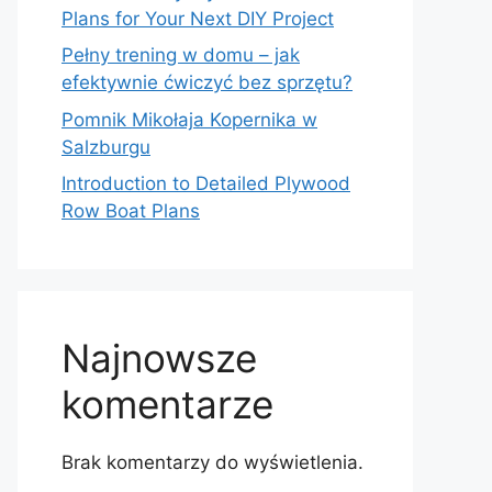
Plans for Your Next DIY Project
Pełny trening w domu – jak
efektywnie ćwiczyć bez sprzętu?
Pomnik Mikołaja Kopernika w
Salzburgu
Introduction to Detailed Plywood
Row Boat Plans
Najnowsze
komentarze
Brak komentarzy do wyświetlenia.