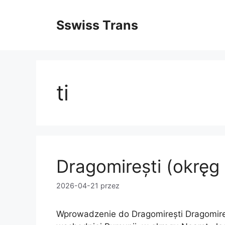
Przejdź
do
Sswiss Trans
treści
ti
Dragomirești (okręg
2026-04-21
przez
Wprowadzenie do Dragomirești Dragomire