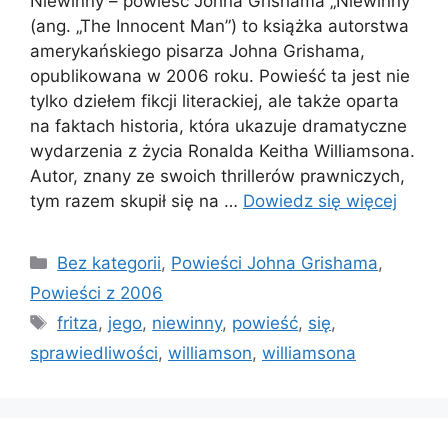
Niewinny – powieść Johna Grishama „Niewinny”
(ang. „The Innocent Man”) to książka autorstwa
amerykańskiego pisarza Johna Grishama,
opublikowana w 2006 roku. Powieść ta jest nie
tylko dziełem fikcji literackiej, ale także oparta
na faktach historia, która ukazuje dramatyczne
wydarzenia z życia Ronalda Keitha Williamsona.
Autor, znany ze swoich thrillerów prawniczych,
tym razem skupił się na …
Dowiedz się więcej
Kategorie
Bez kategorii
,
Powieści Johna Grishama
,
Powieści z 2006
Tagi
fritza
,
jego
,
niewinny
,
powieść
,
się
,
sprawiedliwości
,
williamson
,
williamsona