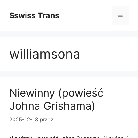
Przejdź
do
Sswiss Trans
Menu
treści
williamsona
Niewinny (powieść
Johna Grishama)
2025-12-13
przez