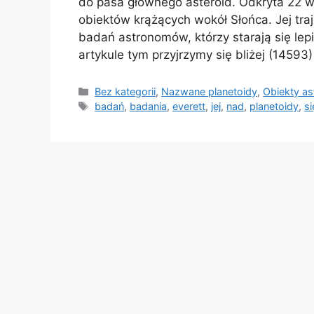
do pasa głównego asteroid. Odkryta 22 w
obiektów krążących wokół Słońca. Jej tra
badań astronomów, którzy starają się lepi
artykule tym przyjrzymy się bliżej (14593)
Kategorie
Bez kategorii
,
Nazwane planetoidy
,
Obiekty a
Tagi
badań
,
badania
,
everett
,
jej
,
nad
,
planetoidy
,
si