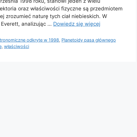
rześnia 1998 roku, stanowi jeden z wielu
jektoria oraz właściwości fizyczne są przedmiotem
ej zrozumieć naturę tych ciał niebieskich. W
 Everett, analizując …
Dowiedz się więcej
stronomiczne odkryte w 1998
,
Planetoidy pasa głównego
ę
,
właściwości