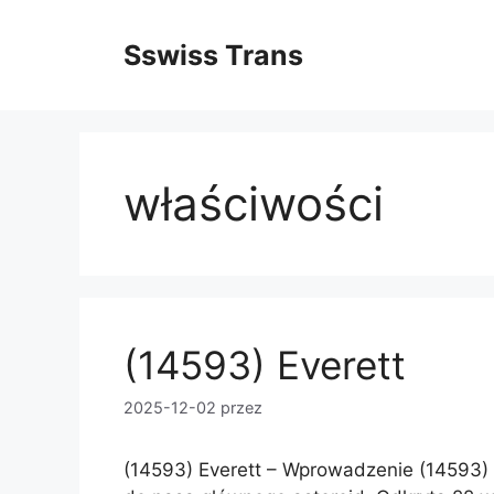
Przejdź
do
Sswiss Trans
treści
właściwości
(14593) Everett
2025-12-02
przez
(14593) Everett – Wprowadzenie (14593) E