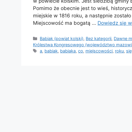
w powiecie kolskim. Jest siedzibą gminy B
Pomimo że obecnie jest to wieś, historyc
miejskie w 1816 roku, a następnie został
Miejscowość ma bogatą …
Dowiedz się w
Kategorie
Babiak (powiat kolski)
,
Bez kategorii
,
Dawne mi
Królestwa Kongresowego (województwo mazowie
Tagi
a
,
babiak
,
babiaka
,
co
,
miejscowości
,
roku
,
się