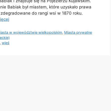
abiak i znajduje się na Pojezierzu Kujawskim.
znie Babiak był miastem, które uzyskało prawa
o zdegradowane do rangi wsi w 1870 roku.
ięcej
asta w województwie wielkopolskim
,
Miasta prywatne
ckie)
,
wieś