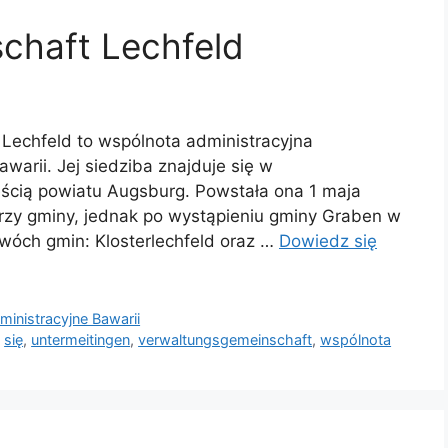
chaft Lechfeld
echfeld to wspólnota administracyjna
warii. Jej siedziba znajduje się w
ęścią powiatu Augsburg. Powstała ona 1 maja
trzy gminy, jednak po wystąpieniu gminy Graben w
dwóch gmin: Klosterlechfeld oraz …
Dowiedz się
inistracyjne Bawarii
,
się
,
untermeitingen
,
verwaltungsgemeinschaft
,
wspólnota