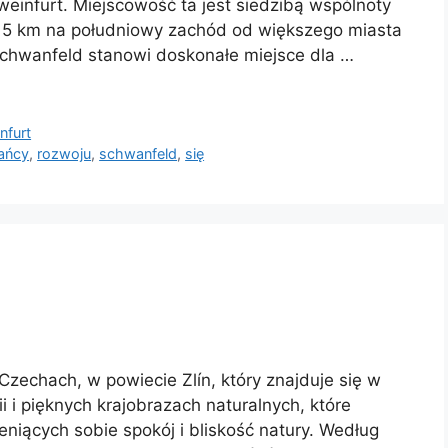
einfurt. Miejscowość ta jest siedzibą wspólnoty
o 15 km na południowy zachód od większego miasta
Schwanfeld stanowi doskonałe miejsce dla …
nfurt
ańcy
,
rozwoju
,
schwanfeld
,
się
zechach, w powiecie Zlín, który znajduje się w
ii i pięknych krajobrazach naturalnych, które
niących sobie spokój i bliskość natury. Według