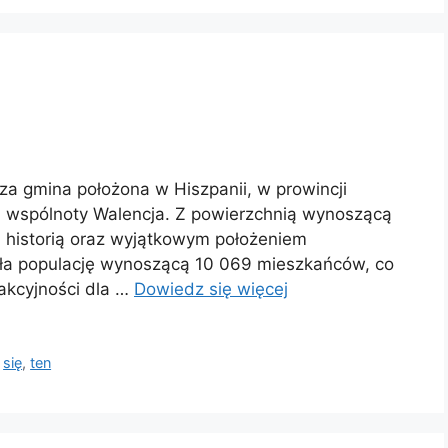
za gmina położona w Hiszpanii, w prowincji
ej wspólnoty Walencja. Z powierzchnią wynoszącą
ą historią oraz wyjątkowym położeniem
ała populację wynoszącą 10 069 mieszkańców, co
akcyjności dla …
Dowiedz się więcej
,
się
,
ten