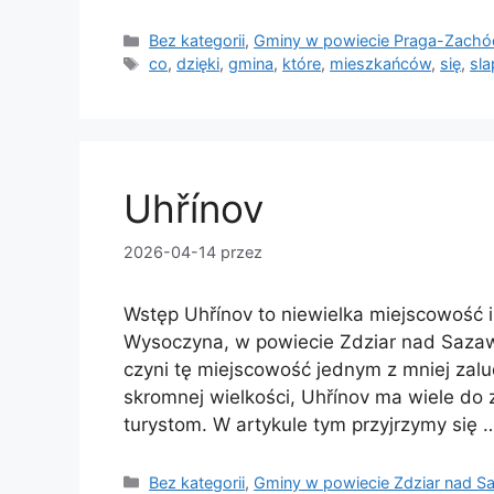
Kategorie
Bez kategorii
,
Gminy w powiecie Praga-Zachó
Tagi
co
,
dzięki
,
gmina
,
które
,
mieszkańców
,
się
,
sl
Uhřínov
2026-04-14
przez
Wstęp Uhřínov to niewielka miejscowość 
Wysoczyna, w powiecie Zdziar nad Sazaw
czyni tę miejscowość jednym z mniej zal
skromnej wielkości, Uhřínov ma wiele do
turystom. W artykule tym przyjrzymy się
Kategorie
Bez kategorii
,
Gminy w powiecie Zdziar nad S