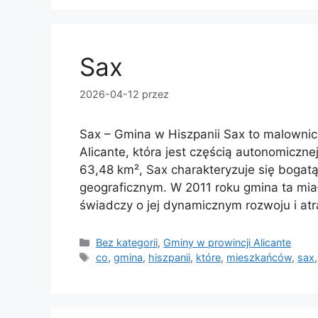
Sax
2026-04-12
przez
Sax – Gmina w Hiszpanii Sax to malownic
Alicante, która jest częścią autonomiczn
63,48 km², Sax charakteryzuje się bogat
geograficznym. W 2011 roku gmina ta mi
świadczy o jej dynamicznym rozwoju i atr
Kategorie
Bez kategorii
,
Gminy w prowincji Alicante
Tagi
co
,
gmina
,
hiszpanii
,
które
,
mieszkańców
,
sax