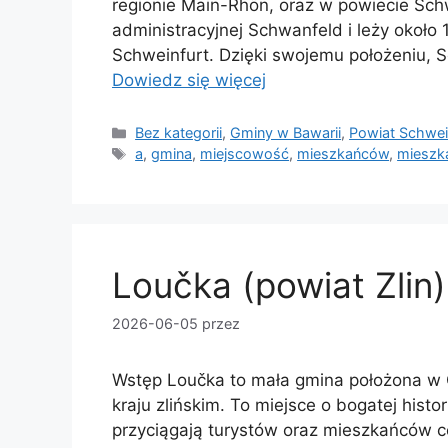
regionie Main-Rhön, oraz w powiecie Schw
administracyjnej Schwanfeld i leży okoł
Schweinfurt. Dzięki swojemu położeniu, 
Dowiedz się więcej
Kategorie
Bez kategorii
,
Gminy w Bawarii
,
Powiat Schwei
Tagi
a
,
gmina
,
miejscowość
,
mieszkańców
,
mieszk
Loučka (powiat Zlin)
2026-06-05
przez
Wstęp Loučka to mała gmina położona w C
kraju zlińskim. To miejsce o bogatej histor
przyciągają turystów oraz mieszkańców ce