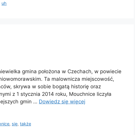
,
uh
iewielka gmina położona w Czechach, w powiecie
udniowomorawskim. Ta malownicza miejscowość,
ów, skrywa w sobie bogatą historię oraz
ymi z 1 stycznia 2014 roku, Mouchnice liczyła
iejszych gmin …
Dowiedz się więcej
nice
,
się
,
także