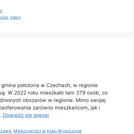
d
apów
,
slapy
i gmina położona w Czechach, w regionie
ą. W 2022 roku mieszkało tam 379 osób, co
udnionych obszarów w regionie. Mimo swojej
 zaoferowania zarówno mieszkańcom, jak i
 …
Dowiedz się więcej
azawą
,
Miejscowości w kraju Wysoczyna