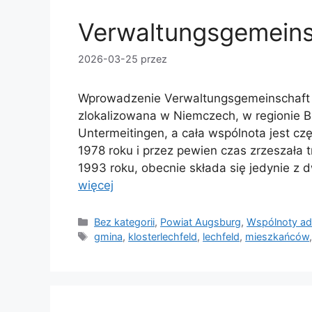
Verwaltungsgemeins
2026-03-25
przez
Wprowadzenie Verwaltungsgemeinschaft L
zlokalizowana w Niemczech, w regionie Ba
Untermeitingen, a cała wspólnota jest cz
1978 roku i przez pewien czas zrzeszała 
1993 roku, obecnie składa się jedynie z 
więcej
Kategorie
Bez kategorii
,
Powiat Augsburg
,
Wspólnoty adm
Tagi
gmina
,
klosterlechfeld
,
lechfeld
,
mieszkańców