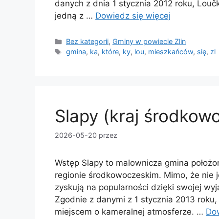
danych z dnia 1 stycznia 2012 roku, Louč
jedną z …
Dowiedz się więcej
Kategorie
Bez kategorii
,
Gminy w powiecie Zlin
Tagi
gmina
,
ka
,
które
,
ky
,
lou
,
mieszkańców
,
się
,
zl
Slapy (kraj środkow
2026-05-20
przez
Wstęp Slapy to malownicza gmina położ
regionie środkowoczeskim. Mimo, że nie j
zyskują na popularności dzięki swojej wyj
Zgodnie z danymi z 1 stycznia 2013 roku,
miejscem o kameralnej atmosferze. …
Dow