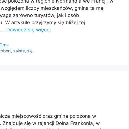
ść położona w regionie Normandia we Francji, w
 względem liczby mieszkańców, gmina ta ma
uwagę zarówno turystów, jak i osób
. W artykule przyjrzymy się bliżej tej
z …
Dowiedz się więcej
 Orne
robert
,
sainte
,
się
icza miejscowość oraz gmina położona w
Znajduje się w rejencji Dolna Frankonia, w