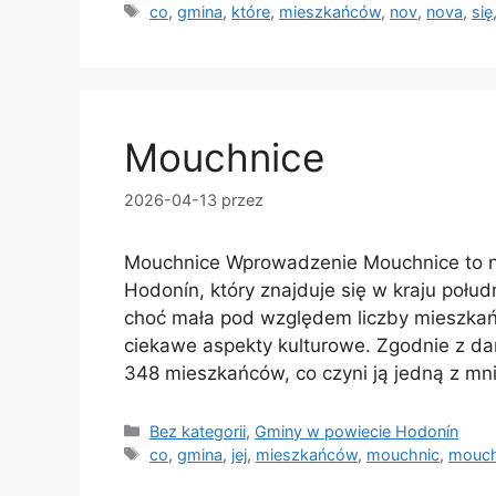
Tagi
co
,
gmina
,
które
,
mieszkańców
,
nov
,
nova
,
się
Mouchnice
2026-04-13
przez
Mouchnice Wprowadzenie Mouchnice to n
Hodonín, który znajduje się w kraju poł
choć mała pod względem liczby mieszkańc
ciekawe aspekty kulturowe. Zgodnie z dan
348 mieszkańców, co czyni ją jedną z mn
Kategorie
Bez kategorii
,
Gminy w powiecie Hodonín
Tagi
co
,
gmina
,
jej
,
mieszkańców
,
mouchnic
,
mouch