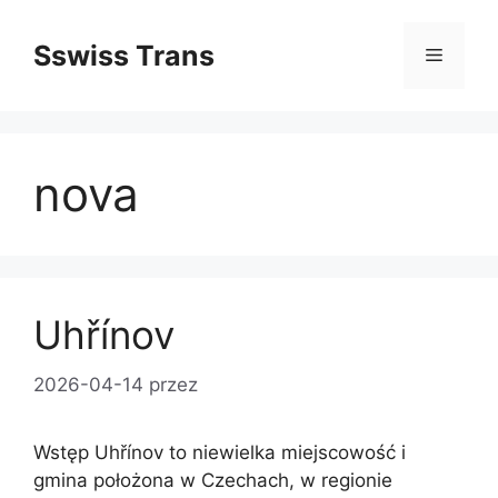
Przejdź
do
Sswiss Trans
Menu
treści
nova
Uhřínov
2026-04-14
przez
Wstęp Uhřínov to niewielka miejscowość i
gmina położona w Czechach, w regionie