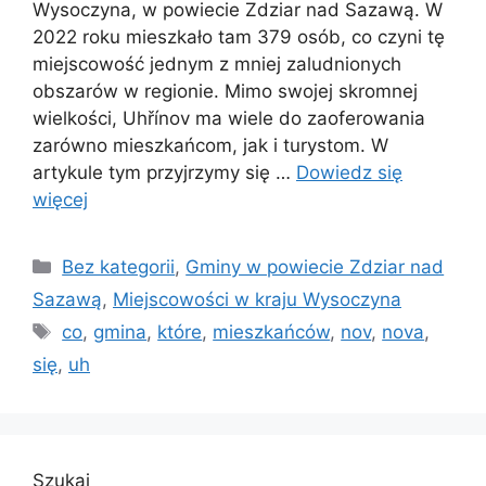
Wysoczyna, w powiecie Zdziar nad Sazawą. W
2022 roku mieszkało tam 379 osób, co czyni tę
miejscowość jednym z mniej zaludnionych
obszarów w regionie. Mimo swojej skromnej
wielkości, Uhřínov ma wiele do zaoferowania
zarówno mieszkańcom, jak i turystom. W
artykule tym przyjrzymy się …
Dowiedz się
więcej
Kategorie
Bez kategorii
,
Gminy w powiecie Zdziar nad
Sazawą
,
Miejscowości w kraju Wysoczyna
Tagi
co
,
gmina
,
które
,
mieszkańców
,
nov
,
nova
,
się
,
uh
Szukaj