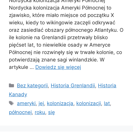
Nordycka kolonizacja Ameryki Północnej
Nordycka kolonizacja Ameryki Północnej to
zjawisko, które miało miejsce od początku X
wieku, kiedy to wikingowie zaczęli odkrywać
oraz zasiedlać obszary północnego Atlantyku. O
ile kolonie na Grenlandii przetrwały blisko
pięćset lat, to niewielkie osady w Ameryce
Północnej nie rozwinęły się w trwałe kolonie, co
potwierdzają znane sagi winlandzkie. W
artykule …
Dowiedz się więcej
Kategorie
Bez kategorii
,
Historia Grenlandii
,
Historia
Kanady
Tagi
ameryki
,
jej
,
kolonizacja
,
kolonizacji
,
lat
,
północnej
,
roku
,
się