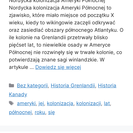
Nordycka kolonizacja Ameryki Północnej
Nordycka kolonizacja Ameryki Północnej to
zjawisko, które miało miejsce od początku X
wieku, kiedy to wikingowie zaczęli odkrywać
oraz zasiedlać obszary północnego Atlantyku. O
ile kolonie na Grenlandii przetrwały blisko
pięćset lat, to niewielkie osady w Ameryce
Północnej nie rozwinęły się w trwałe kolonie, co
potwierdzają znane sagi winlandzkie. W
artykule …
Dowiedz się więcej
Kategorie
Bez kategorii
,
Historia Grenlandii
,
Historia
Kanady
Tagi
ameryki
,
jej
,
kolonizacja
,
kolonizacji
,
lat
,
północnej
,
roku
,
się