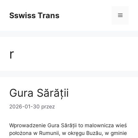
Przejdź
do
Sswiss Trans
Menu
treści
r
Gura Sărății
2026-01-30
przez
Wprowadzenie Gura Sărății to malownicza wieś
położona w Rumunii, w okręgu Buzău, w gminie