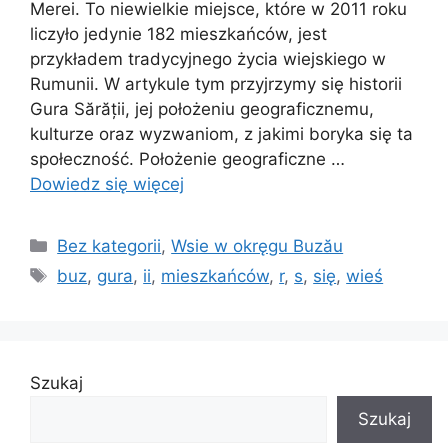
Merei. To niewielkie miejsce, które w 2011 roku
liczyło jedynie 182 mieszkańców, jest
przykładem tradycyjnego życia wiejskiego w
Rumunii. W artykule tym przyjrzymy się historii
Gura Sărății, jej położeniu geograficznemu,
kulturze oraz wyzwaniom, z jakimi boryka się ta
społeczność. Położenie geograficzne …
Dowiedz się więcej
Kategorie
Bez kategorii
,
Wsie w okręgu Buzău
Tagi
buz
,
gura
,
ii
,
mieszkańców
,
r
,
s
,
się
,
wieś
Szukaj
Szukaj