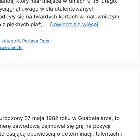
ndii, który miał miejsce w dniach 9-15 lutego.
zyciągnął uwagę wielu utalentowanych
 odbyły się na twardych kortach w malowniczym
o z pięknych plaż, …
Dowiedz się więcej
 kategorii
,
Pattaya Open
awodniczki
urodzony 27 maja 1982 roku w Guadalajarze, to
arierę zawodową zajmował się grą na pozycji
teresującą opowieścią o determinacji, talentach i