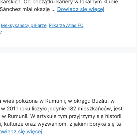
łkarskich. Od początku kariery w lokalnym klubie
 Sánchez miał okazję …
Dowiedz się więcej
,
Meksykańscy piłkarze
,
Piłkarze Atlas FC
ę
a wieś położona w Rumunii, w okręgu Buzău, w
e w 2011 roku liczyło jedynie 182 mieszkańców, jest
w Rumunii. W artykule tym przyjrzymy się historii
u, kulturze oraz wyzwaniom, z jakimi boryka się ta
owiedz się więcej