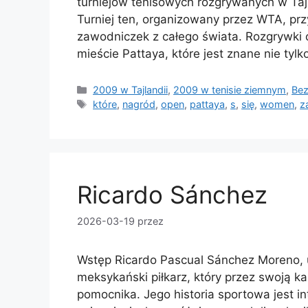
turniejów tenisowych rozgrywanych w Tajla
Turniej ten, organizowany przez WTA, pr
zawodniczek z całego świata. Rozgrywki
mieście Pattaya, które jest znane nie tylk
Kategorie
2009 w Tajlandii
,
2009 w tenisie ziemnym
,
Bez
Tagi
które
,
nagród
,
open
,
pattaya
,
s
,
się
,
women
,
z
Ricardo Sánchez
2026-03-19
przez
Wstęp Ricardo Pascual Sánchez Moreno, 
meksykański piłkarz, który przez swoją k
pomocnika. Jego historia sportowa jest in