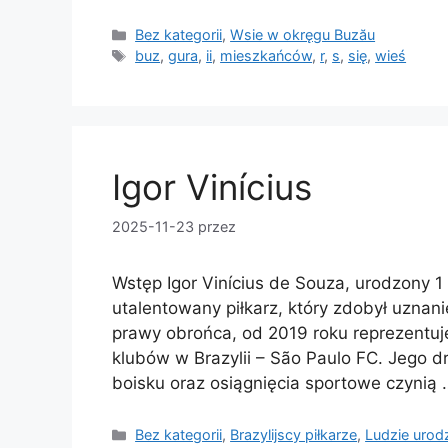
Kategorie
Bez kategorii
,
Wsie w okręgu Buzău
Tagi
buz
,
gura
,
ii
,
mieszkańców
,
r
,
s
,
się
,
wieś
Igor Vinícius
2025-11-23
przez
Wstęp Igor Vinícius de Souza, urodzony 1 
utalentowany piłkarz, który zdobył uznan
prawy obrońca, od 2019 roku reprezentu
klubów w Brazylii – São Paulo FC. Jego d
boisku oraz osiągnięcia sportowe czynią
Kategorie
Bez kategorii
,
Brazylijscy piłkarze
,
Ludzie urodz