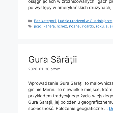
osiągnięciach w zróżnicowanych ligach pi
po występy w amerykańskich drużynach,
Kategorie
Bez kategorii
,
Ludzie urodzeni w Guadalajarze
Tagi
jego
,
kariera
,
nchez
,
nożnej
,
ricardo
,
roku
,
s
,
si
Gura Sărății
2026-01-30
przez
Wprowadzenie Gura Sărății to malownicz
gminie Merei. To niewielkie miejsce, któr
przykładem tradycyjnego życia wiejskiego 
Gura Sărății, jej położeniu geograficznem
społeczność. Położenie geograficzne …
D